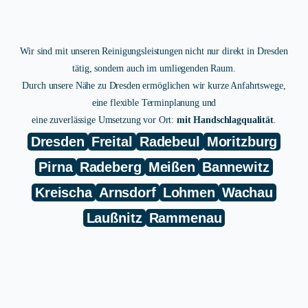
Wir sind mit unseren Reinigungsleistungen nicht nur direkt in Dresden
tätig, sondern auch im umliegenden Raum.
Durch unsere Nähe zu Dresden ermöglichen wir kurze Anfahrtswege,
eine flexible Terminplanung und
eine zuverlässige Umsetzung vor Ort:
mit Handschlagqualität
.
Dresden
Freital
Radebeul
Moritzburg
Pirna
Radeberg
Meißen
Bannewitz
Kreischa
Arnsdorf
Lohmen
Wachau
Laußnitz
Rammenau