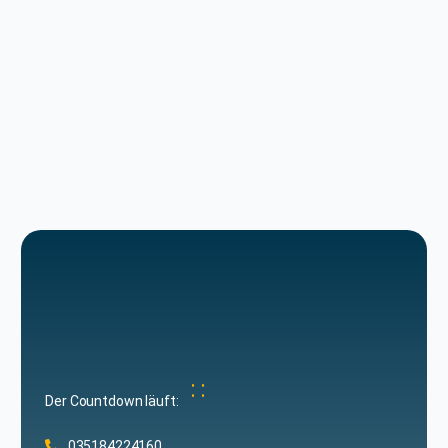
:
:
Der Countdown läuft:
035184224160