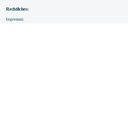
Kontakt
Rechtliches:
Ausgezeichneter Service
Impressum
Verifiziert von:
Trustindex
Datenschutz
Barrierefreiheit
Mitglied im